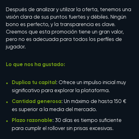
Después de analizar y utilizar la oferta, tenemos una
visión clara de sus puntos fuertes y débiles. Ningún
bono es perfecto, y la transparencia es clave.
Creemos que esta promoción tiene un gran valor,
pero no es adecuada para todos los perfiles de
jugador.
Lo que nos ha gustado:
Duplica tu capital
: Ofrece un impulso inicial muy
significativo para explorar la plataforma.
Cantidad generosa
: Un máximo de hasta 150 €
es superior a la media del mercado.
Plazo razonable
: 30 días es tiempo suficiente
para cumplir el rollover sin prisas excesivas.