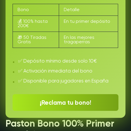
Bono
Detalle
💰 100% hasta
En tu primer depósito
200€
🎁 50 Tiradas
En las mejores
Gratis
tragaperras
✅ Depósito mínimo desde solo 10€
✅ Activación inmediata del bono
✅ Disponible para jugadores en España
¡Reclama tu bono!
Paston Bono 100% Primer