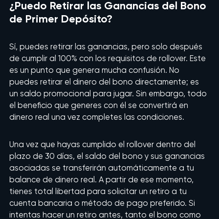
¿Puedo Retirar las Ganancias del Bono
de Primer Depósito?
Sí, puedes retirar las ganancias, pero solo después
de cumplir al 100% con los requisitos de rollover. Este
es un punto que genera mucha confusión. No
puedes retirar el dinero del bono directamente; es
un saldo promocional para jugar. Sin embargo, todo
el beneficio que generes con él se convertirá en
dinero real una vez completes las condiciones.
Una vez que hayas cumplido el rollover dentro del
plazo de 30 días, el saldo del bono y sus ganancias
asociadas se transferirán automáticamente a tu
balance de dinero real. A partir de ese momento,
tienes total libertad para solicitar un retiro a tu
cuenta bancaria o método de pago preferido. Si
intentas hacer un retiro antes, tanto el bono como