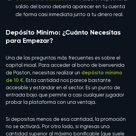
saldo del bono debería aparecer en tu cuenta
de forma casi inmediata junto a tu dinero real.
Depósito Mínimo: ¿Cuánto Necesitas
para Empezar?
Una de las preguntas más frecuentes es sobre el
capital inicial. Para acceder al bono de bienvenida
depósito mínimo
de Paston, necesitas realizar un
de 10 €
. Esta cantidad nos parece bastante
accesible y estándar en el sector. Es un punto de
entrada bajo que permite a casi cualquier jugador
probar la plataforma con una ventaja.
Si depositas menos de esa cantidad, la promoción
no se activará. Por otro lado, si ingresas una
cantidad superior al máximo bonificable (que suele