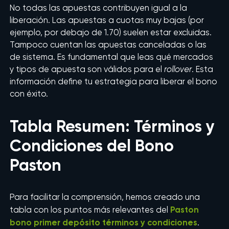
No todas las apuestas contribuyen igual a la
liberación. Las apuestas a cuotas muy bajas (por
ejemplo, por debajo de 1.70) suelen estar excluidas.
Tampoco cuentan las apuestas canceladas o las
de sistema. Es fundamental que leas qué mercados
y tipos de apuesta son válidos para el
rollover
. Esta
información define tu estrategia para liberar el bono
con éxito.
Tabla Resumen: Términos y
Condiciones del Bono
Paston
Para facilitar la comprensión, hemos creado una
Paston
tabla con los puntos más relevantes del
bono primer depósito términos y condiciones
.