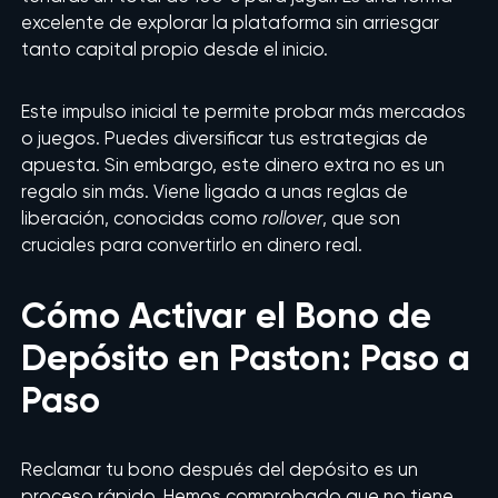
excelente de explorar la plataforma sin arriesgar
tanto capital propio desde el inicio.
Este impulso inicial te permite probar más mercados
o juegos. Puedes diversificar tus estrategias de
apuesta. Sin embargo, este dinero extra no es un
regalo sin más. Viene ligado a unas reglas de
liberación, conocidas como
rollover
, que son
cruciales para convertirlo en dinero real.
Cómo Activar el Bono de
Depósito en Paston: Paso a
Paso
Reclamar tu bono después del depósito es un
proceso rápido. Hemos comprobado que no tiene