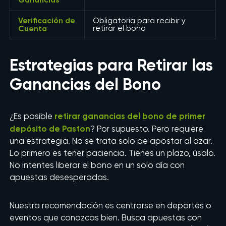
Verificación de
Obligatoria para recibir y
Cuenta
retirar el bono
Estrategias para Retirar las
Ganancias del Bono
retirar ganancias del bono de primer
¿Es posible
depósito de Paston
? Por supuesto. Pero requiere
una estrategia. No se trata solo de apostar al azar.
Lo primero es tener paciencia. Tienes un plazo, úsalo.
No intentes liberar el bono en un solo día con
apuestas desesperadas.
Nuestra recomendación es centrarse en deportes o
eventos que conozcas bien. Busca apuestas con