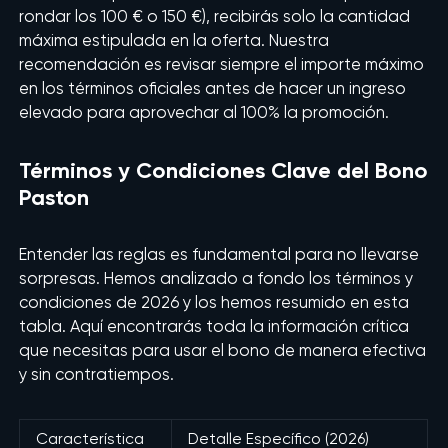
rondar los 100 € o 150 €), recibirás solo la cantidad
máxima estipulada en la oferta. Nuestra
recomendación es revisar siempre el importe máximo
en los términos oficiales antes de hacer un ingreso
elevado para aprovechar al 100% la promoción.
Términos y Condiciones Clave del Bono
Paston
Entender las reglas es fundamental para no llevarse
sorpresas. Hemos analizado a fondo los términos y
condiciones de 2026 y los hemos resumido en esta
tabla. Aquí encontrarás toda la información crítica
que necesitas para usar el bono de manera efectiva
y sin contratiempos.
Característica
Detalle Específico (2026)