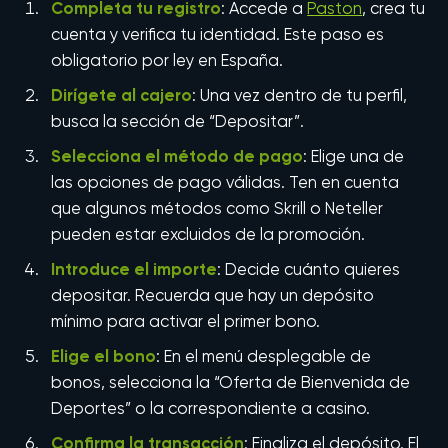
Completa tu registro
: Accede a
Paston
, crea tu
cuenta y verifica tu identidad. Este paso es
obligatorio por ley en España.
Dirígete al cajero
: Una vez dentro de tu perfil,
busca la sección de “Depositar”.
Selecciona el método de pago
: Elige una de
las opciones de pago válidas. Ten en cuenta
que algunos métodos como Skrill o Neteller
pueden estar excluidos de la promoción.
Introduce el importe
: Decide cuánto quieres
depositar. Recuerda que hay un depósito
mínimo para activar el primer bono.
Elige el bono
: En el menú desplegable de
bonos, selecciona la “Oferta de Bienvenida de
Deportes” o la correspondiente a casino.
Confirma la transacción
: Finaliza el depósito. El