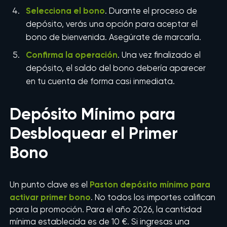
Selecciona el bono
. Durante el proceso de
depósito, verás una opción para aceptar el
bono de bienvenida. Asegúrate de marcarla.
Confirma la operación
. Una vez finalizado el
depósito, el saldo del bono debería aparecer
en tu cuenta de forma casi inmediata.
Depósito Mínimo para
Desbloquear el Primer
Bono
Paston depósito mínimo para
Un punto clave es el
activar primer bono
. No todos los importes califican
para la promoción. Para el año 2026, la cantidad
mínima establecida es de 10 €. Si ingresas una