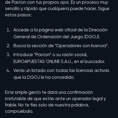
de Paston con tus propios ojos. Es un proceso muy
sencillo y rápido que cualquiera puede hacer. Sigue
estos pasos:
Accede a la página web oficial de la Dirección
General de Ordenación del Juego (DGOJ).
Busca la sección de “Operadores con licencia”.
Introduce “Paston” o su razón social,
EUROAPUESTAS ONLINE S.A.U., en el buscador.
Verás un listado con todas las licencias activas
que la DGOJ le ha concedido.
Este simple gesto te dará una confirmación
irrefutable de que estás ante un operador legal y
fiable. No te fíes solo de nuestra palabra,
compruébalo.