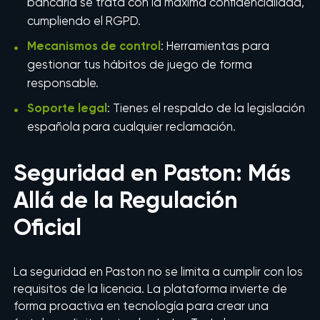
bancaria se trata con la máxima confidencialidad,
cumpliendo el RGPD.
Mecanismos de control
: Herramientas para
gestionar tus hábitos de juego de forma
responsable.
Soporte legal
: Tienes el respaldo de la legislación
española para cualquier reclamación.
Seguridad en Paston: Más
Allá de la Regulación
Oficial
La seguridad en Paston no se limita a cumplir con los
requisitos de la licencia. La plataforma invierte de
forma proactiva en tecnología para crear una