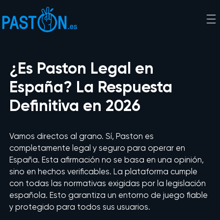
¿Es Paston Legal en
España? La Respuesta
Definitiva en 2026
Vamos directos al grano. Sí, Paston es
completamente legal y seguro para operar en
España. Esta afirmación no se basa en una opinión,
sino en hechos verificables. La plataforma cumple
con todas las normativas exigidas por la legislación
española. Esto garantiza un entorno de juego fiable
y protegido para todos sus usuarios.