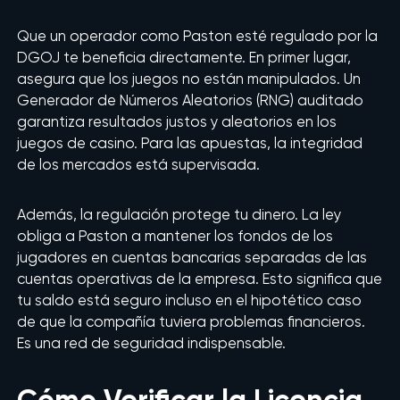
Que un operador como Paston esté regulado por la
DGOJ te beneficia directamente. En primer lugar,
asegura que los juegos no están manipulados. Un
Generador de Números Aleatorios (RNG) auditado
garantiza resultados justos y aleatorios en los
juegos de casino. Para las apuestas, la integridad
de los mercados está supervisada.
Además, la regulación protege tu dinero. La ley
obliga a Paston a mantener los fondos de los
jugadores en cuentas bancarias separadas de las
cuentas operativas de la empresa. Esto significa que
tu saldo está seguro incluso en el hipotético caso
de que la compañía tuviera problemas financieros.
Es una red de seguridad indispensable.