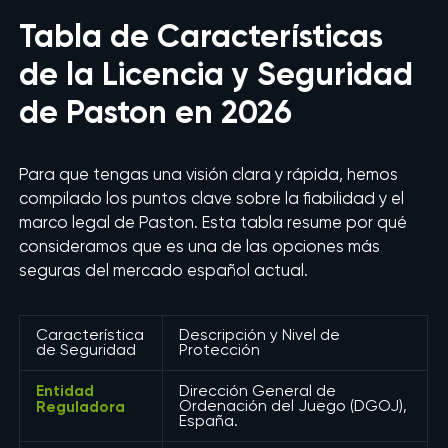
Tabla de Características
de la Licencia y Seguridad
de Paston en 2026
Para que tengas una visión clara y rápida, hemos
compilado los puntos clave sobre la fiabilidad y el
marco legal de Paston. Esta tabla resume por qué
consideramos que es una de las opciones más
seguras del mercado español actual.
Característica
Descripción y Nivel de
de Seguridad
Protección
Entidad
Dirección General de
Reguladora
Ordenación del Juego (DGOJ),
España.