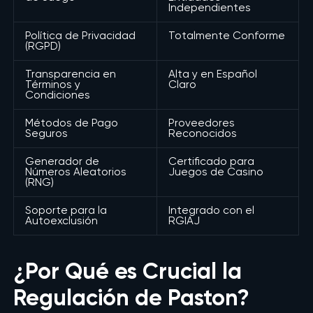
Independientes
Política de Privacidad
Totalmente Conforme
(RGPD)
Transparencia en
Alta y en Español
Términos y
Claro
Condiciones
Métodos de Pago
Proveedores
Seguros
Reconocidos
Generador de
Certificado para
Números Aleatorios
Juegos de Casino
(RNG)
Soporte para la
Integrado con el
Autoexclusión
RGIAJ
¿Por Qué es Crucial la
Regulación de Paston?