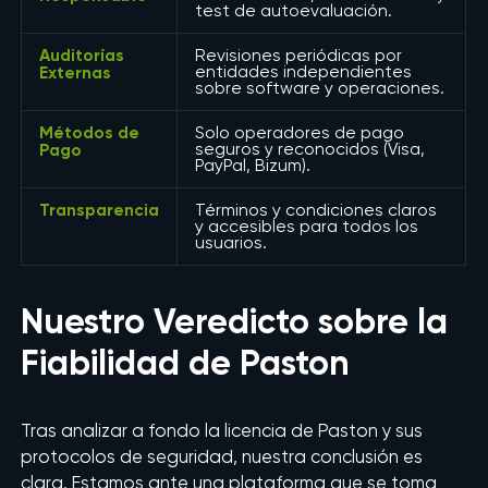
test de autoevaluación.
Auditorías
Revisiones periódicas por
Externas
entidades independientes
sobre software y operaciones.
Métodos de
Solo operadores de pago
Pago
seguros y reconocidos (Visa,
PayPal, Bizum).
Transparencia
Términos y condiciones claros
y accesibles para todos los
usuarios.
Nuestro Veredicto sobre la
Fiabilidad de Paston
Tras analizar a fondo la licencia de Paston y sus
protocolos de seguridad, nuestra conclusión es
clara. Estamos ante una plataforma que se toma