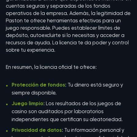
cuentas seguras y separadas de los fondos
operativos de la empresa. Además, la legitimidad de
Paston te ofrece herramientas efectivas para un
juego responsable. Puedes establecer límites de
depósito, autoexcluirte si lo necesitas y acceder a
recursos de ayuda. La licencia te da poder y control
sobre tu experiencia.
En resumen, la licencia oficial te ofrece:
Protección de fondos
: Tu dinero está seguro y
siempre disponible.
Juego limpio
: Los resultados de los juegos de
casino son auditados por laboratorios
independientes que certifican su aleatoriedad.
Privacidad de datos
: Tu información personal y