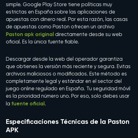
simple. Google Play Store tiene políticas muy
estrictas en España sobre las aplicaciones de
apuestas con dinero real. Por esta razón, las casas
de apuestas como Paston ofrecen un archivo
Paston apk original
directamente desde su web
oficial. Es la única fuente fiable.
Descargar desde la web del operador garantiza
que obtienes la versión más reciente y segura. Evitas
archivos maliciosos o modificados. Este método es
completamente legal y estándar en el sector del
juego online regulado en España. Tu seguridad móvil
es la prioridad número uno. Por eso, solo debes usar
fuente oficial
la
.
Especificaciones Técnicas de la Paston
APK