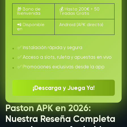
🎁 Bono de
💰 Hasta 200€ + 50
Bienvenida
Tiradas Gratis
📲 Disponible
Android (APK directa)
en
✅ Instalación rápida y segura
✅ Acceso a slots, ruleta y apuestas en vivo
✅ Promociones exclusivas desde la app
¡Descarga y Juega Ya!
Paston APK en 2026:
Nuestra Reseña Completa