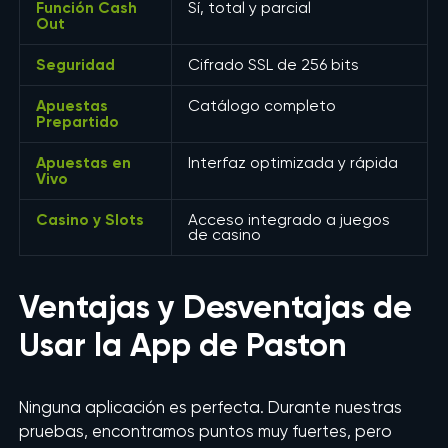
Función Cash
Sí, total y parcial
Out
Seguridad
Cifrado SSL de 256 bits
Apuestas
Catálogo completo
Prepartido
Apuestas en
Interfaz optimizada y rápida
Vivo
Casino y Slots
Acceso integrado a juegos
de casino
Ventajas y Desventajas de
Usar la App de Paston
Ninguna aplicación es perfecta. Durante nuestras
pruebas, encontramos puntos muy fuertes, pero