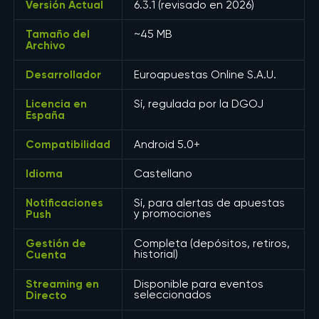
Versión Actual
6.3.1 (revisado en 2026)
Tamaño del
~45 MB
Archivo
Desarrollador
Euroapuestas Online S.A.U.
Licencia en
Sí, regulada por la DGOJ
España
Compatibilidad
Android 5.0+
Idioma
Castellano
Notificaciones
Sí, para alertas de apuestas
Push
y promociones
Gestión de
Completa (depósitos, retiros,
Cuenta
historial)
Streaming en
Disponible para eventos
Directo
seleccionados