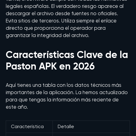
legales españolas. El verdadero riesgo aparece al
descargar el archivo desde fuentes no oficiales.
Evita sitios de terceros. Utiliza siempre el enlace
directo que proporciona el operador para
garantizar la integridad del archivo.
Características Clave de la
Paston APK en 2026
Aquí tienes una tabla con los datos técnicos más
importantes de la aplicación. La hemos actualizado
para que tengas la información más reciente de
este año.
Característica
Detalle