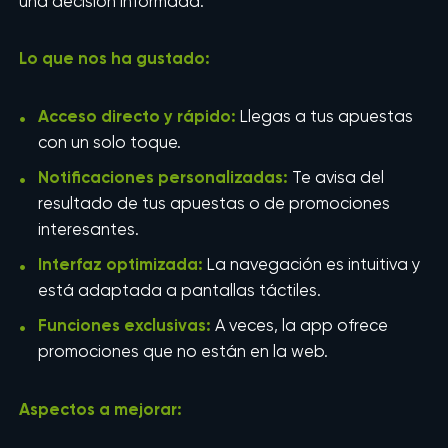
una decisión informada.
Lo que nos ha gustado:
Acceso directo y rápido:
Llegas a tus apuestas
con un solo toque.
Notificaciones personalizadas:
Te avisa del
resultado de tus apuestas o de promociones
interesantes.
Interfaz optimizada:
La navegación es intuitiva y
está adaptada a pantallas táctiles.
Funciones exclusivas:
A veces, la app ofrece
promociones que no están en la web.
Aspectos a mejorar: