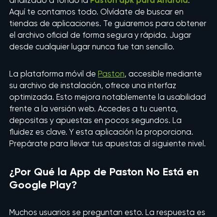
analizado a fondo la
.
Aquí te contamos todo. Olvídate de buscar en
tiendas de aplicaciones. Te guiaremos para obtener
el archivo oficial de forma segura y rápida. Jugar
desde cualquier lugar nunca fue tan sencillo.
La plataforma móvil de
Paston
, accesible mediante
su archivo de instalación, ofrece una interfaz
optimizada. Esto mejora notablemente la usabilidad
frente a la versión web. Accedes a tu cuenta,
depositas y apuestas en pocos segundos. La
fluidez es clave. Y esta aplicación la proporciona.
Prepárate para llevar tus apuestas al siguiente nivel.
¿Por Qué la App de Paston No Está en
Google Play?
Muchos usuarios se preguntan esto. La respuesta es