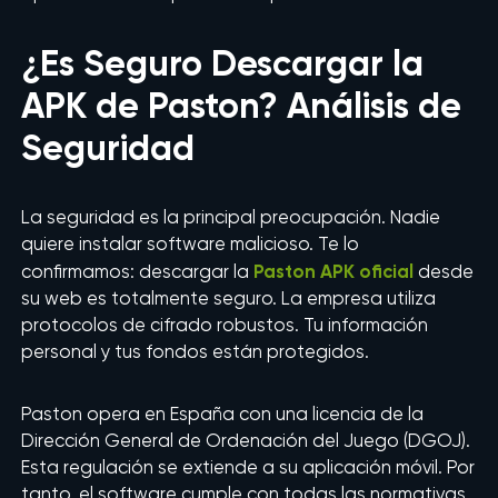
¿Es Seguro Descargar la
APK de Paston? Análisis de
Seguridad
La seguridad es la principal preocupación. Nadie
quiere instalar software malicioso. Te lo
Paston APK oficial
confirmamos: descargar la
desde
su web es totalmente seguro. La empresa utiliza
protocolos de cifrado robustos. Tu información
personal y tus fondos están protegidos.
Paston opera en España con una licencia de la
Dirección General de Ordenación del Juego (DGOJ).
Esta regulación se extiende a su aplicación móvil. Por
tanto, el software cumple con todas las normativas